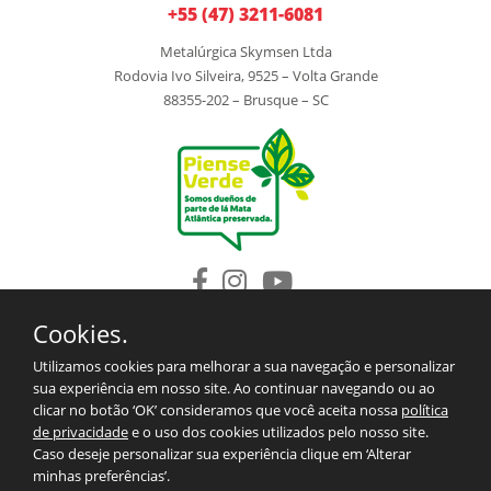
+55 (47) 3211-6081
Metalúrgica Skymsen Ltda
Rodovia Ivo Silveira, 9525 – Volta Grande
88355-202 – Brusque – SC
Cookies.
INSTITUCIONAL
PRODUCTOS
Utilizamos cookies para melhorar a sua navegação e personalizar
REPUESTOS
sua experiência em nosso site. Ao continuar navegando ou ao
BLOG
clicar no botão ‘OK’ consideramos que você aceita nossa
política
SAC/CONTACTO
de privacidade
e o uso dos cookies utilizados pelo nosso site.
TÉRMINOS Y CONDICIONES PARA LAS EXPORTACIONES
Caso deseje personalizar sua experiência clique em ‘Alterar
MAPA DEL SITIO
minhas preferências’.