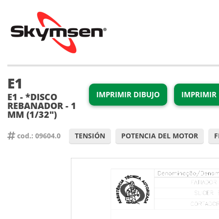
E1
IMPRIMIR DIBUJO
IMPRIMIR 
E1 - *DISCO
REBANADOR - 1
MM (1/32")
cod.: 09604.0
TENSIÓN
POTENCIA DEL MOTOR
F