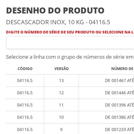
DESENHO DO PRODUTO
DESCASCADOR INOX, 10 KG - 04116.5
DIGITE O NÚMERO DE SÉRIE DE SEU PRODUTO OU SELECIONE NA L
Selecione a linha com o grupo de números de série em
CÓDIGO
VERSÃO
NÚMERO DE 
04116.5
13
DE 001467 AT
04116.5
12
DE 001446 AT
04116.5
11
DE 001396 AT
04116.5
10
DE 001386 AT
04116.5
9
DE 001233 AT