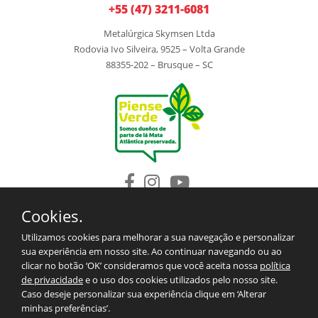
+55 (47) 3211-6081
Metalúrgica Skymsen Ltda
Rodovia Ivo Silveira, 9525 – Volta Grande
88355-202 – Brusque – SC
Cookies.
INSTITUCIONAL
PRODUCTOS
Utilizamos cookies para melhorar a sua navegação e personalizar
REPUESTOS
sua experiência em nosso site. Ao continuar navegando ou ao
BLOG
clicar no botão ‘OK’ consideramos que você aceita nossa
política
SAC/CONTACTO
de privacidade
e o uso dos cookies utilizados pelo nosso site.
TÉRMINOS Y CONDICIONES PARA LAS EXPORTACIONES
Caso deseje personalizar sua experiência clique em ‘Alterar
MAPA DEL SITIO
minhas preferências’.