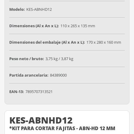
Modelo:
KES-ABNHD12
Dimensiones (Al x An x L):
110 x 265 x 135 mm
Dimensiones del embalaje (Al x An x L):
170 x 280 x 160 mm
Peso neto / bruto:
3,75 kg / 3,87 kg
Partida arancelaria:
84389000
EAN-13:
7895707313521
KES-ABNHD12
*KIT PARA CORTAR FAJITAS - ABN-HD 12 MM