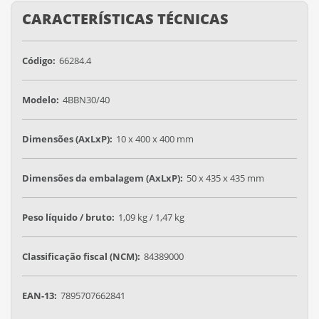
CARACTERÍSTICAS TÉCNICAS
Código:
66284.4
Modelo:
4BBN30/40
Dimensões (AxLxP):
10 x 400 x 400 mm
Dimensões da embalagem (AxLxP):
50 x 435 x 435 mm
Peso líquido / bruto:
1,09 kg / 1,47 kg
Classificação fiscal (NCM):
84389000
EAN-13:
7895707662841