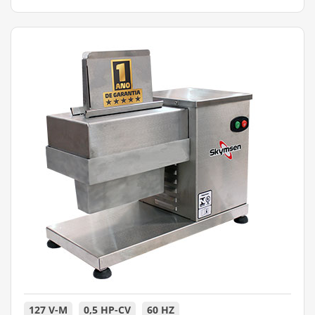
127 V-M
0,5 HP-CV
60 HZ