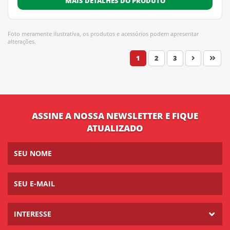
MAIS DETALHES DO PRODUTO
Foto meramente ilustrativa, os produtos e acessórios podem apresentar
alterações.
1
2
3
ASSINE A NOSSA NEWSLETTER E FIQUE
ATUALIZADO
INTERESSE