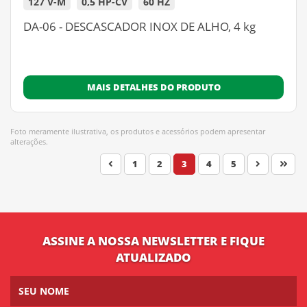
127 V-M
0,5 HP-CV
60 HZ
DA-06 - DESCASCADOR INOX DE ALHO, 4 kg
MAIS DETALHES DO PRODUTO
Foto meramente ilustrativa, os produtos e acessórios podem apresentar
alterações.
1
2
3
4
5
ASSINE A NOSSA NEWSLETTER E FIQUE
ATUALIZADO