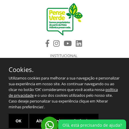
INSTITUCIONAL
PRODUTOS
Cookies.
COMPONENTES DE REPOSIÇÃO
ASSISTÊNCIA TÉCNICA AUTORIZADA
Utilizamos cookies para melhorar a sua navegação e personalizar
BLOG
sua experiência em nosso site. Ao continuar navegando ou ao
SAC/CONTATO
clicar no botão ‘OK’ consideramos que você aceita nossa
política
2º VIA DO BOLETO
de privacidade
e o uso dos cookies utilizados pelo nosso site.
TERMOS E CONDIÇÕES PARA EXPORTAÇÕES.
Caso deseje personalizar sua experiência clique em ‘Alterar
MAPA DO SITE
minhas preferências’.
POLÍTICA DE PRIVACIDADE
OK
Alterar minhas preferências
Olá, está precisando de ajuda?