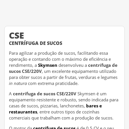
CSE
CENTRÍFUGA DE SUCOS
Para agilizar a produção de sucos, facilitando essa
operação e contando com o máximo de eficiência e
rendimento, a
Skymsen
desenvolveu a
centrífuga de
sucos CSE/220V
, um excelente equipamento utilizado
para obter sucos a partir de frutas, verduras e legumes
in natura
com extrema praticidade.
A
centrífuga de sucos CSE/220V
Skymsen é um
equipamento resistente e robusto, sendo indicada para
casas de sucos, pizzarias, lanchonetes,
bares e
restaurantes
, entre outros tipos de cozinhas
comerciais que trabalham com a produção de sucos.
O motor da
centrífuga de sucos
é de 0,5 CV e o seu