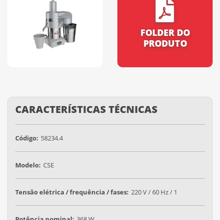
FOLDER DO
PRODUTO
CARACTERÍSTICAS TÉCNICAS
Código:
58234.4
Modelo:
CSE
Tensão elétrica / frequência / fases:
220 V / 60 Hz / 1
Potência nominal:
368 W