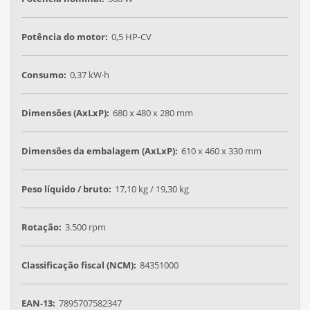
Potência do motor:
0,5 HP-CV
Consumo:
0,37 kW·h
Dimensões (AxLxP):
680 x 480 x 280 mm
Dimensões da embalagem (AxLxP):
610 x 460 x 330 mm
Peso líquido / bruto:
17,10 kg / 19,30 kg
Rotação:
3.500 rpm
Classificação fiscal (NCM):
84351000
EAN-13:
7895707582347