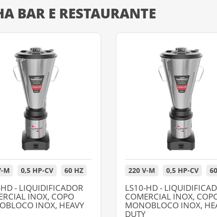
HA BAR E RESTAURANTE
V-M
0,5 HP-CV
60 HZ
220 V-M
0,5 HP-CV
6
-HD - LIQUIDIFICADOR
LS10-HD - LIQUIDIFICA
RCIAL INOX, COPO
COMERCIAL INOX, COP
BLOCO INOX, HEAVY
MONOBLOCO INOX, HE
Y
DUTY