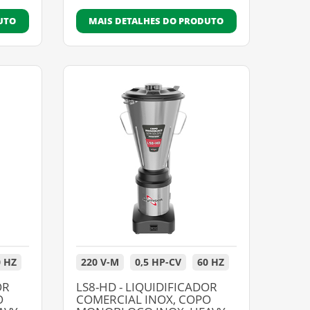
UTO
MAIS DETALHES DO PRODUTO
0 HZ
220 V-M
0,5 HP-CV
60 HZ
OR
LS8-HD - LIQUIDIFICADOR
O
COMERCIAL INOX, COPO