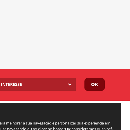
OK
INTERESSE
para melhorar a sua navegação e personalizar sua experiência em
inuar navegando ou ao clicar no botão ‘OK’ consideramos que você