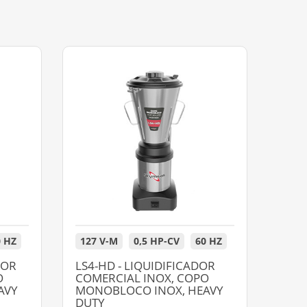
0 HZ
127 V-M
0,5 HP-CV
60 HZ
DOR
LS4-HD - LIQUIDIFICADOR
O
COMERCIAL INOX, COPO
AVY
MONOBLOCO INOX, HEAVY
DUTY