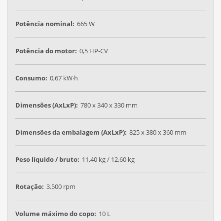
Potência nominal:
665 W
Potência do motor:
0,5 HP-CV
Consumo:
0,67 kW·h
Dimensões (AxLxP):
780 x 340 x 330 mm
Dimensões da embalagem (AxLxP):
825 x 380 x 360 mm
Peso líquido / bruto:
11,40 kg / 12,60 kg
Rotação:
3.500 rpm
Volume máximo do copo:
10 L