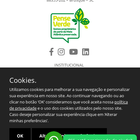
88355-202 – Brusque – SC
INSTITUCIONAL
PRODUTOS
Cookies.
COMPONENTES DE REPOSIÇÃO
ASSISTÊNCIA TÉCNICA AUTORIZADA
Utilizamos cookies para melhorar a sua navegação e personalizar
BLOG
sua experiência em nosso site. Ao continuar navegando ou ao
SAC/CONTATO
clicar no botão ‘OK’ consideramos que você aceita nossa
política
2º VIA DO BOLETO
de privacidade
e o uso dos cookies utilizados pelo nosso site.
TERMOS E CONDIÇÕES PARA EXPORTAÇÕES.
Caso deseje personalizar sua experiência clique em ‘Alterar
MAPA DO SITE
minhas preferências’.
POLÍTICA DE PRIVACIDADE
OK
Alterar minhas preferências