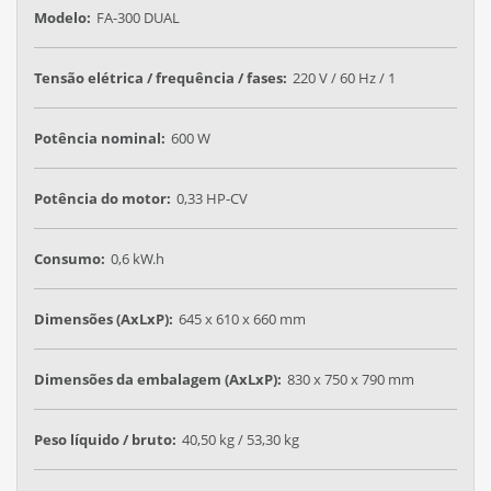
Modelo:
FA-300 DUAL
Tensão elétrica / frequência / fases:
220 V / 60 Hz / 1
Potência nominal:
600 W
Potência do motor:
0,33 HP-CV
Consumo:
0,6 kW.h
Dimensões (AxLxP):
645 x 610 x 660 mm
Dimensões da embalagem (AxLxP):
830 x 750 x 790 mm
Peso líquido / bruto:
40,50 kg / 53,30 kg