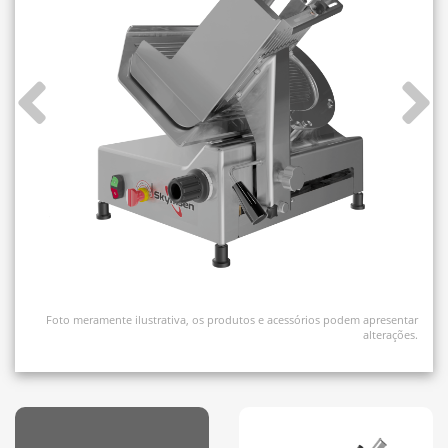
Foto meramente ilustrativa, os produtos e acessórios podem apresentar
alterações.