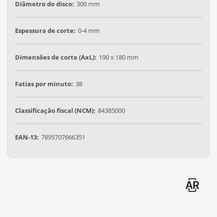
Diâmetro do disco:
300 mm
Espessura de corte:
0-4 mm
Dimensões de corte (AxL):
190 x 180 mm
Fatias por minuto:
38
Classificação fiscal (NCM):
84385000
EAN-13:
7895707666351