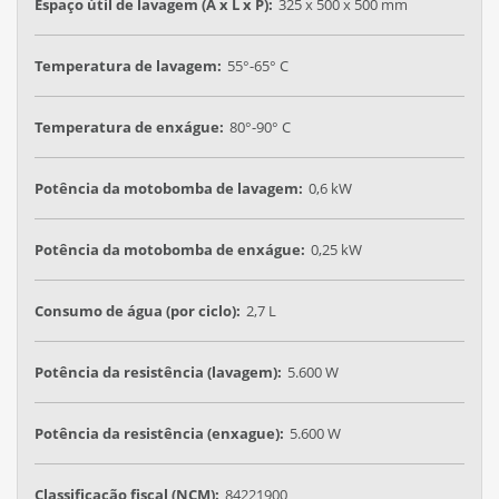
Espaço útil de lavagem (A x L x P):
325 x 500 x 500 mm
Temperatura de lavagem:
55°-65° C
Temperatura de enxágue:
80°-90° C
Potência da motobomba de lavagem:
0,6 kW
Potência da motobomba de enxágue:
0,25 kW
Consumo de água (por ciclo):
2,7 L
Potência da resistência (lavagem):
5.600 W
Potência da resistência (enxague):
5.600 W
Classificação fiscal (NCM):
84221900