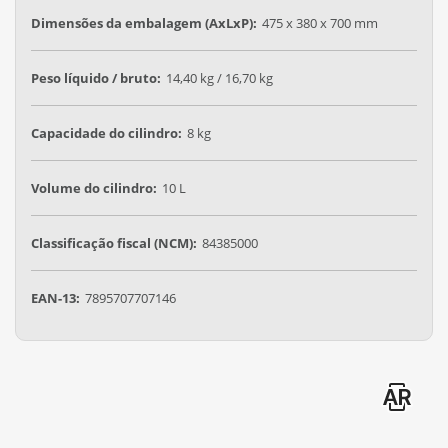
Dimensões da embalagem (AxLxP):
475 x 380 x 700 mm
Peso líquido / bruto:
14,40 kg / 16,70 kg
Capacidade do cilindro:
8 kg
Volume do cilindro:
10 L
Classificação fiscal (NCM):
84385000
EAN-13:
7895707707146