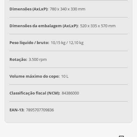
Dimensões (AxLxP):
780 x 340 x 330 mm
Dimensões da embalagem (AxLxP):
520 x 335 x 570 mm
Peso líquido / bruto:
10,15 kg / 12,10 kg
Rotação:
3.500 rpm
Volume máximo do copo:
10 L
Classificação fiscal (NCM):
84386000
EAN-13:
7895707709836