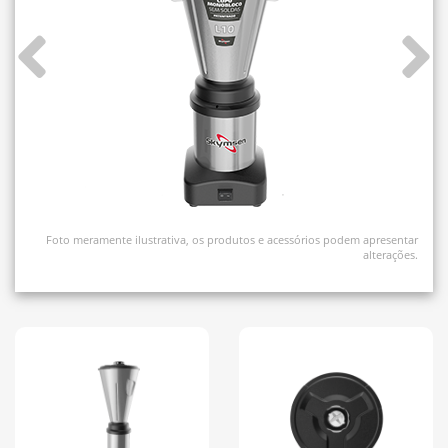
Foto meramente ilustrativa, os produtos e acessórios podem apresentar
alterações.