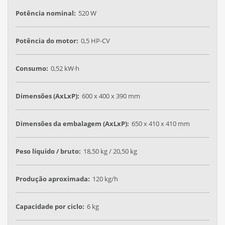
Potência nominal:
520 W
Potência do motor:
0,5 HP-CV
Consumo:
0,52 kW·h
Dimensões (AxLxP):
600 x 400 x 390 mm
Dimensões da embalagem (AxLxP):
650 x 410 x 410 mm
Peso líquido / bruto:
18,50 kg / 20,50 kg
Produção aproximada:
120 kg/h
Capacidade por ciclo:
6 kg