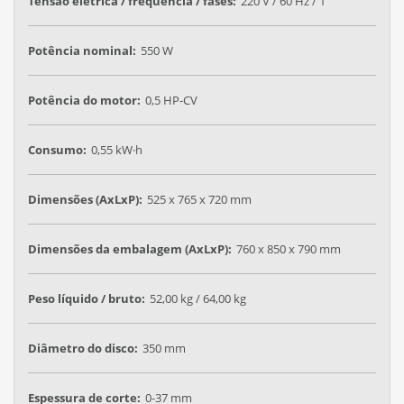
Tensão elétrica / frequência / fases:
220 V / 60 Hz / 1
Potência nominal:
550 W
Potência do motor:
0,5 HP-CV
Consumo:
0,55 kW·h
Dimensões (AxLxP):
525 x 765 x 720 mm
Dimensões da embalagem (AxLxP):
760 x 850 x 790 mm
Peso líquido / bruto:
52,00 kg / 64,00 kg
Diâmetro do disco:
350 mm
Espessura de corte:
0-37 mm