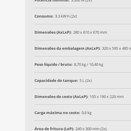
Consumo:
3.3 kW·h (2x)
Dimensões (AxLxP):
280 x 610 x 670 mm
Dimensões da embalagem (AxLxP):
320 x 595 x 485
Peso líquido / bruto:
8,70 kg / 10,40 kg
Capacidade do tanque:
5 L (2x)
Dimensões do cesto (AxLxP):
105 x 190 x 220 mm
Carga máxima no cesto:
0,6 kg
Área de fritura (LxP):
240 x 300 mm (2x)