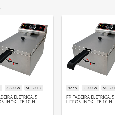
S
V
3.300 W
50-60 HZ
127 V
2.000 W
50-60 
ADEIRA ELÉTRICA, 5
FRITADEIRA ELÉTRICA, 5
S, INOX - FE-10-N
LITROS, INOX - FE-10-N