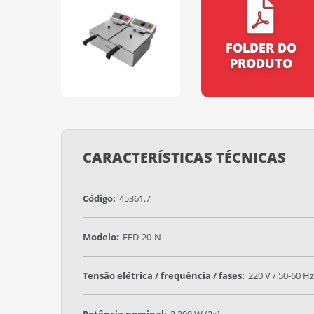
FOLDER DO
PRODUTO
CARACTERÍSTICAS TÉCNICAS
Código:
45361.7
Modelo:
FED-20-N
Tensão elétrica / frequência / fases:
220 V / 50-60 Hz
Potência nominal:
3.300 W (2x)