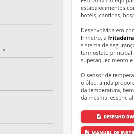
FED-20-N é o equipa
estabelecimentos com
hotéis, cantinas, hos
Desenvolvida em con
Inmetro, a
fritadeira
sistema de seguranç
 mm
termostato principal
superaquecimento e 
O sensor de tempera
o óleo, ainda proporc
da temperatura, bem
da mesma, essencial 
DESENHO D
MANUAL DE INST