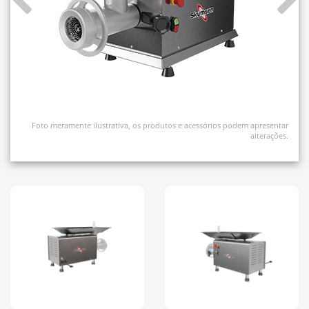
Foto meramente ilustrativa, os produtos e acessórios podem apresentar
alterações.