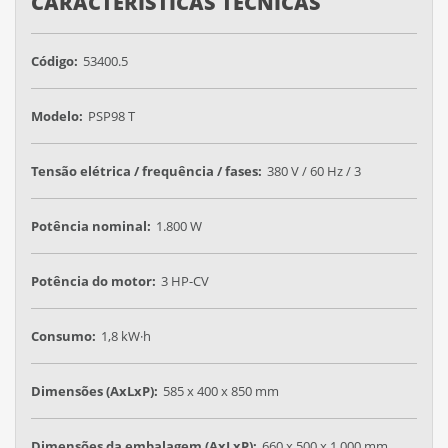
CARACTERÍSTICAS TÉCNICAS
Código:
53400.5
Modelo:
PSP98 T
Tensão elétrica / frequência / fases:
380 V / 60 Hz / 3
Potência nominal:
1.800 W
Potência do motor:
3 HP-CV
Consumo:
1,8 kW·h
Dimensões (AxLxP):
585 x 400 x 850 mm
Dimensões da embalagem (AxLxP):
660 x 500 x 1.000 mm