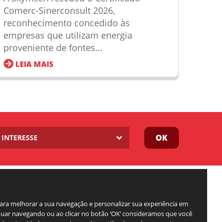
Comerc-Sinerconsult 2026,
reconhecimento concedido às
empresas que utilizam energia
proveniente de fontes...
LEIA MAIS
OK
INTERESSE
para melhorar a sua navegação e personalizar sua experiência em
inuar navegando ou ao clicar no botão ‘OK’ consideramos que você