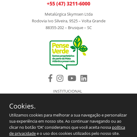
+55 (47) 3211-6000
Metalúrgica Skymsen Ltda
Rodovia Ivo Silveira, 9525 – Volta Grande
88355-202 – Brusque – SC
INSTITUCIONAL
PRODUTOS
Cookies.
COMPONENTES DE REPOSIÇÃO
ASSISTÊNCIA TÉCNICA AUTORIZADA
Utilizamos cookies para melhorar a sua navegação e personalizar
BLOG
sua experiência em nosso site. Ao continuar navegando ou ao
SAC/CONTATO
clicar no botão ‘OK’ consideramos que você aceita nossa
política
2º VIA DO BOLETO
de privacidade
e o uso dos cookies utilizados pelo nosso site.