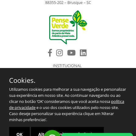
88355-202 – Brusque – SC
INSTITUCIONAL
PRODUTOS
Cookies.
COMPONENTES DE REPOSIÇÃO
ASSISTÊNCIA TÉCNICA AUTORIZADA
Utilizamos cookies para melhorar a sua navegação e personalizar
BLOG
sua experiência em nosso site. Ao continuar navegando ou ao
SAC/CONTATO
clicar no botão ‘OK’ consideramos que você aceita nossa
política
2º VIA DO BOLETO
de privacidade
e o uso dos cookies utilizados pelo nosso site.
TERMOS E CONDIÇÕES PARA EXPORTAÇÕES.
Caso deseje personalizar sua experiência clique em ‘Alterar
MAPA DO SITE
minhas preferências’.
POLÍTICA DE PRIVACIDADE
OK
Alterar minhas preferências