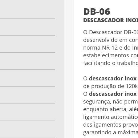
DB-06
DESCASCADOR INOX
O Descascador DB-06
desenvolvido em con
norma NR-12 e do In
estabelecimentos com
facilitando o trabalh
O
descascador inox
de produção de 120k
O
descascador inox
segurança, não perm
enquanto aberta, al
ligamento automáti
desligamentos provo
garantindo a máxim