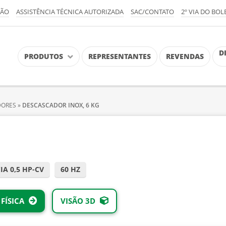
ÇÃO
ASSISTÊNCIA TÉCNICA AUTORIZADA
SAC/CONTATO
2º VIA DO BOL
D
PRODUTOS
REPRESENTANTES
REVENDAS
DORES
»
DESCASCADOR INOX, 6 KG
IA 0,5 HP-CV
60 HZ
FÍSICA
VISÃO 3D