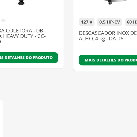
127 V
0,5 HP-CV
60 H
XA COLETORA - DB-
DESCASCADOR INOX DE
, HEAVY DUTY - CC-
ALHO, 4 kg - DA-06
D
IS DETALHES DO PRODUTO
MAIS DETALHES DO PROD