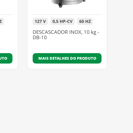
Z
127 V
0,5 HP-CV
60 HZ
DESCASCADOR INOX, 10 kg -
DB-10
UTO
MAIS DETALHES DO PRODUTO