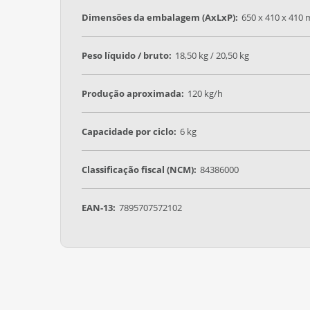
Dimensões da embalagem (AxLxP):
650 x 410 x 410
Peso líquido / bruto:
18,50 kg / 20,50 kg
Produção aproximada:
120 kg/h
Capacidade por ciclo:
6 kg
Classificação fiscal (NCM):
84386000
EAN-13:
7895707572102