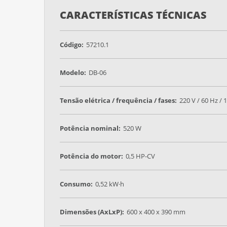
CARACTERÍSTICAS TÉCNICAS
Código:
57210.1
Modelo:
DB-06
Tensão elétrica / frequência / fases:
220 V / 60 Hz / 1
Potência nominal:
520 W
Potência do motor:
0,5 HP-CV
Consumo:
0,52 kW·h
Dimensões (AxLxP):
600 x 400 x 390 mm