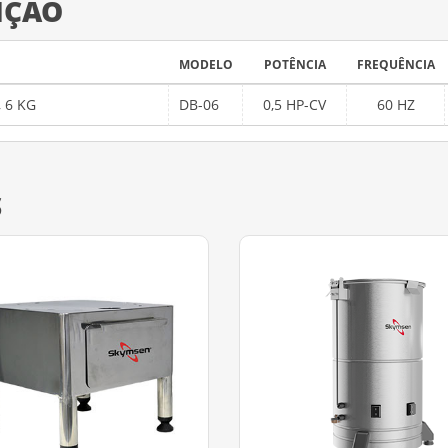
IÇÃO
MODELO
POTÊNCIA
FREQUÊNCIA
 6 KG
DB-06
0,5 HP-CV
60 HZ
S