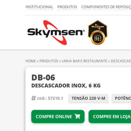
INSTITUCIONAL
PRODUTOS
COMPONENTES DE REPOSI
HOME
»
PRODUTOS
»
LINHA BAR E RESTAURANTE
»
DESCASCA
DB-06
DESCASCADOR INOX, 6 KG
cod.: 57210.1
TENSÃO 220 V-M
POTÊNC
COMPRE ONLINE
COMPRE EM LOJA 