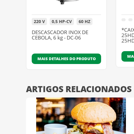
220 V
0,5 HP-CV
60 HZ
*CAI
DESCASCADOR INOX DE
25HD
CEBOLA, 6 kg - DC-06
25H
MA
MAIS DETALHES DO PRODUTO
ARTIGOS RELACIONADOS