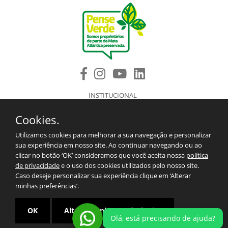
INSTITUCIONAL
PRODUTOS
Cookies.
COMPONENTES DE REPOSIÇÃO
ASSISTÊNCIA TÉCNICA AUTORIZADA
Utilizamos cookies para melhorar a sua navegação e personalizar
BLOG
sua experiência em nosso site. Ao continuar navegando ou ao
SAC/CONTATO
clicar no botão ‘OK’ consideramos que você aceita nossa
política
2º VIA DO BOLETO
de privacidade
e o uso dos cookies utilizados pelo nosso site.
TERMOS E CONDIÇÕES PARA EXPORTAÇÕES.
Caso deseje personalizar sua experiência clique em ‘Alterar
MAPA DO SITE
minhas preferências’.
POLÍTICA DE PRIVACIDADE
OK
Alterar minhas preferências
Olá, está precisando de ajuda?